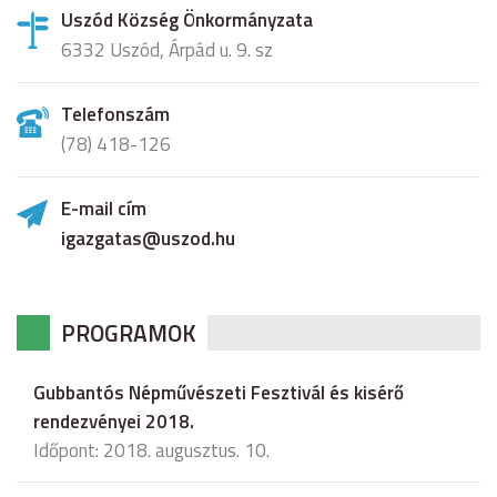
Uszód Község Önkormányzata
6332 Uszód, Árpád u. 9. sz
Telefonszám
(78) 418-126
E-mail cím
igazgatas@uszod.hu
PROGRAMOK
Gubbantós Népművészeti Fesztivál és kisérő
rendezvényei 2018.
Időpont: 2018. augusztus. 10.