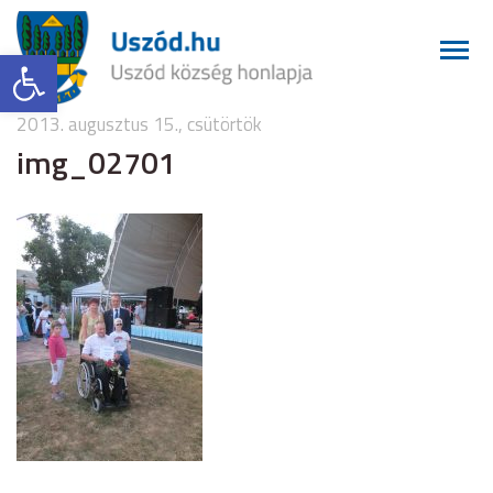
Eszköztár megnyitása
2013. augusztus 15., csütörtök
img_02701