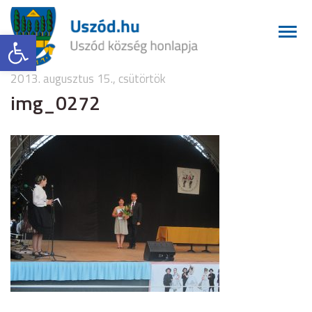
Eszköztár megnyitása
2013. augusztus 15., csütörtök
img_0272