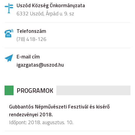
Uszód Község Önkormányzata
6332 Uszód, Árpád u. 9. sz
Telefonszám
(78) 418-126
E-mail cím
igazgatas@uszod.hu
PROGRAMOK
Gubbantós Népművészeti Fesztivál és kisérő
rendezvényei 2018.
Időpont: 2018. augusztus. 10.