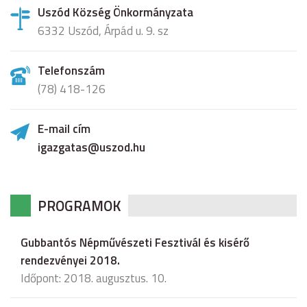
Uszód Község Önkormányzata
6332 Uszód, Árpád u. 9. sz
Telefonszám
(78) 418-126
E-mail cím
igazgatas@uszod.hu
PROGRAMOK
Gubbantós Népművészeti Fesztivál és kisérő
rendezvényei 2018.
Időpont: 2018. augusztus. 10.