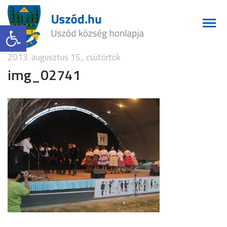
Eszköztár megnyitása
2013. augusztus 15., csütörtök
img_02741