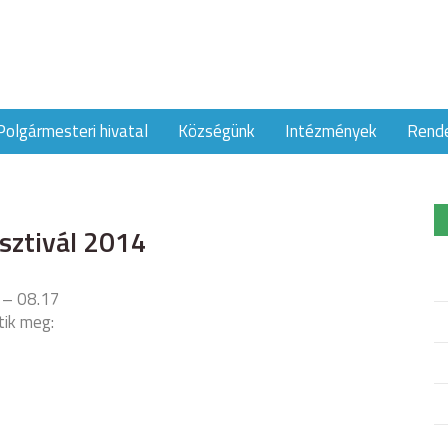
Polgármesteri hivatal
Községünk
Intézmények
Rend
sztivál 2014
 – 08.17
tik meg: