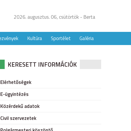
2026. augusztus. 06, csütörtök - Berta
ezvények
Kultúra
Sportélet
Galéria
KERESETT INFORMÁCIÓK
Elérhetőségek
E-ügyintézés
Közérdekű adatok
Civil szervezetek
Polgármesteri köszöntő