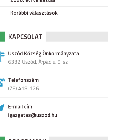
2026. évi választás
Korábbi választások
KAPCSOLAT
Uszód Község Önkormányzata
6332 Uszód, Árpád u. 9. sz
Telefonszám
(78) 418-126
E-mail cím
igazgatas@uszod.hu