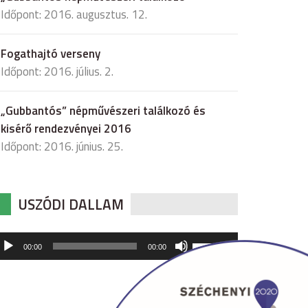
Időpont: 2016. augusztus. 12.
Fogathajtó verseny
Időpont: 2016. július. 2.
„Gubbantós” népművészeri találkozó és
kisérő rendezvényei 2016
Időpont: 2016. június. 25.
USZÓDI DALLAM
udió
A
00:00
00:00
hangerő
játszó
növeléséhez,
illetőleg
csökkentéséhez
a