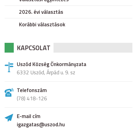
2026. évi választás
Korábbi választások
KAPCSOLAT
Uszód Község Önkormányzata
6332 Uszód, Árpád u. 9. sz
Telefonszám
(78) 418-126
E-mail cím
igazgatas@uszod.hu