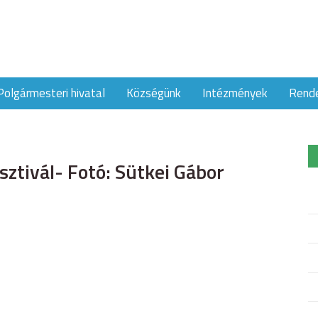
Polgármesteri hivatal
Községünk
Intézmények
Rend
tivál- Fotó: Sütkei Gábor