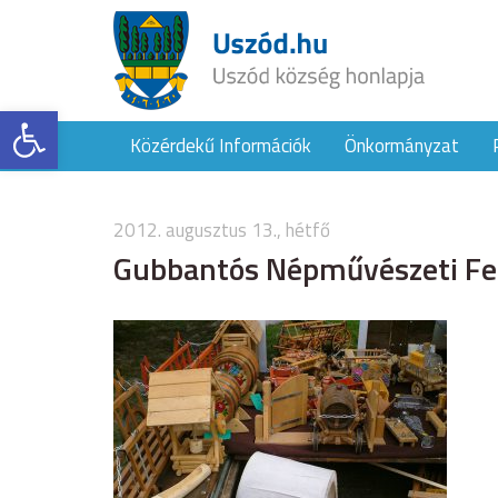
Eszköztár megnyitása
Közérdekű Információk
Önkormányzat
2012. augusztus 13., hétfő
Gubbantós Népművészeti Fesz