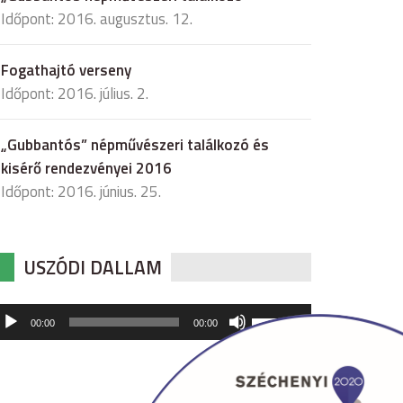
Időpont: 2016. augusztus. 12.
Fogathajtó verseny
Időpont: 2016. július. 2.
„Gubbantós” népművészeri találkozó és
kisérő rendezvényei 2016
Időpont: 2016. június. 25.
USZÓDI DALLAM
udió
A
00:00
00:00
hangerő
játszó
növeléséhez,
illetőleg
csökkentéséhez
a