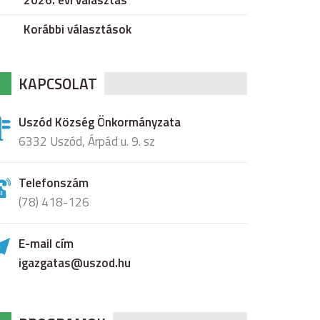
2026. évi választás
Korábbi választások
KAPCSOLAT
Uszód Község Önkormányzata
6332 Uszód, Árpád u. 9. sz
Telefonszám
(78) 418-126
E-mail cím
igazgatas@uszod.hu