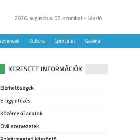
2026. augusztus. 08, szombat - László
ezvények
Kultúra
Sportélet
Galéria
KERESETT INFORMÁCIÓK
Elérhetőségek
E-ügyintézés
Közérdekű adatok
Civil szervezetek
Polgármesteri köszöntő