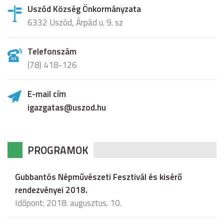
Uszód Község Önkormányzata
6332 Uszód, Árpád u. 9. sz
Telefonszám
(78) 418-126
E-mail cím
igazgatas@uszod.hu
PROGRAMOK
Gubbantós Népművészeti Fesztivál és kisérő
rendezvényei 2018.
Időpont: 2018. augusztus. 10.