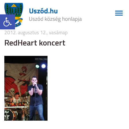
Eszköztár megnyitása
2012. augusztus 12., vasárnap
RedHeart koncert