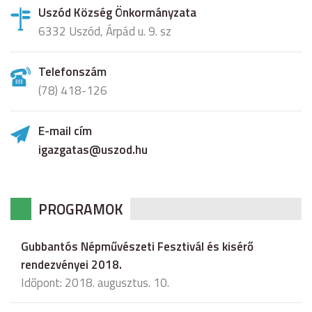
Uszód Község Önkormányzata
6332 Uszód, Árpád u. 9. sz
Telefonszám
(78) 418-126
E-mail cím
igazgatas@uszod.hu
PROGRAMOK
Gubbantós Népművészeti Fesztivál és kisérő
rendezvényei 2018.
Időpont: 2018. augusztus. 10.