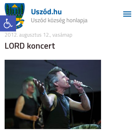
Eszköztár megnyitása
2012. augusztus 12., vasárnap
LORD koncert