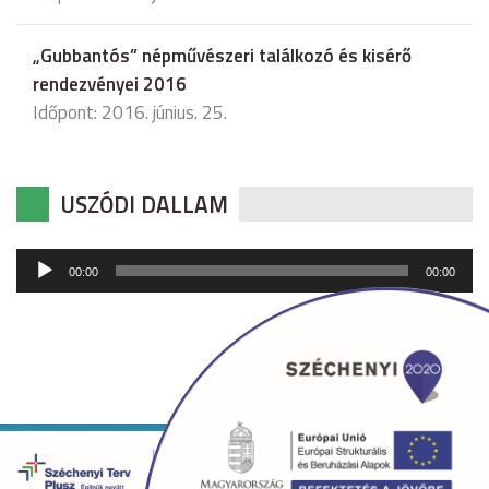
„Gubbantós” népművészeri találkozó és kisérő
rendezvényei 2016
Időpont: 2016. június. 25.
USZÓDI DALLAM
Audió
00:00
00:00
lejátszó
Copyright © 2026 uszod.hu Minden jog fenntartva. •