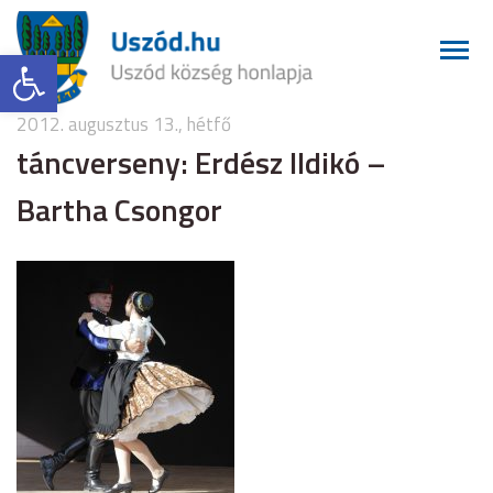
Eszköztár megnyitása
2012. augusztus 13., hétfő
táncverseny: Erdész Ildikó –
Bartha Csongor