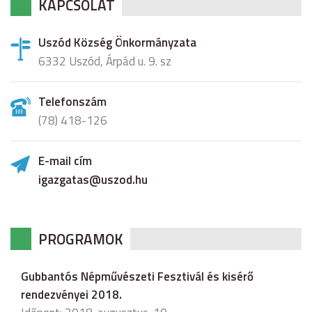
KAPCSOLAT
Uszód Község Önkormányzata
6332 Uszód, Árpád u. 9. sz
Telefonszám
(78) 418-126
E-mail cím
igazgatas@uszod.hu
PROGRAMOK
Gubbantós Népművészeti Fesztivál és kisérő
rendezvényei 2018.