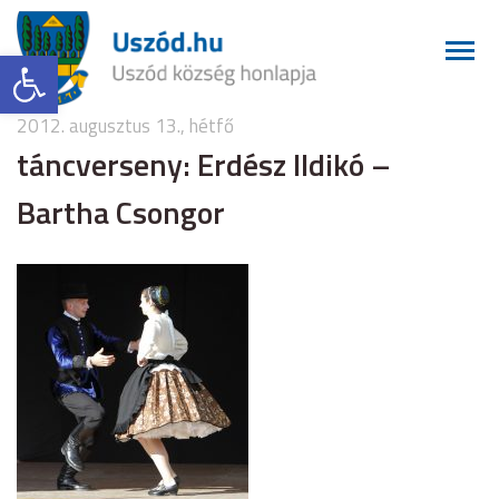
Eszköztár megnyitása
2012. augusztus 13., hétfő
táncverseny: Erdész Ildikó –
Bartha Csongor