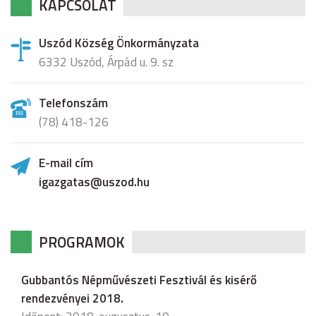
KAPCSOLAT
Uszód Község Önkormányzata
6332 Uszód, Árpád u. 9. sz
Telefonszám
(78) 418-126
E-mail cím
igazgatas@uszod.hu
PROGRAMOK
Gubbantós Népművészeti Fesztivál és kisérő
rendezvényei 2018.