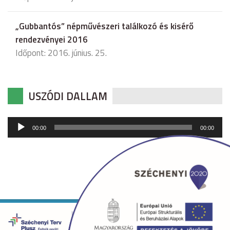
„Gubbantós” népművészeri találkozó és kisérő
rendezvényei 2016
Időpont: 2016. június. 25.
USZÓDI DALLAM
Audió
00:00
00:00
lejátszó
Copyright © 2026 uszod.hu Minden jog fenntartva. •