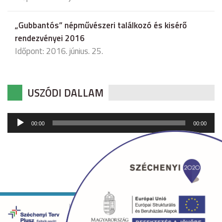
„Gubbantós” népművészeri találkozó és kisérő
rendezvényei 2016
Időpont: 2016. június. 25.
USZÓDI DALLAM
Audió
00:00
00:00
lejátszó
Copyright © 2026 uszod.hu Minden jog fenntartva. •