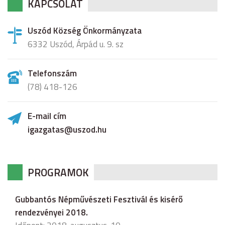
KAPCSOLAT
Uszód Község Önkormányzata
6332 Uszód, Árpád u. 9. sz
Telefonszám
(78) 418-126
E-mail cím
igazgatas@uszod.hu
PROGRAMOK
Gubbantós Népművészeti Fesztivál és kisérő
rendezvényei 2018.