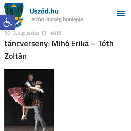
Eszköztár megnyitása
2012. augusztus 13., hétfő
táncverseny: Mihó Erika – Tóth
Zoltán