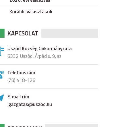
2026. évi választás
Korábbi választások
KAPCSOLAT
Uszód Község Önkormányzata
6332 Uszód, Árpád u. 9. sz
Telefonszám
(78) 418-126
E-mail cím
igazgatas@uszod.hu