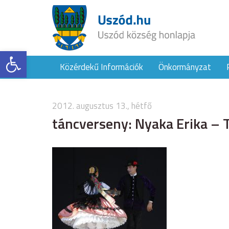
Eszköztár megnyitása
Közérdekű Információk
Önkormányzat
2012. augusztus 13., hétfő
táncverseny: Nyaka Erika – T