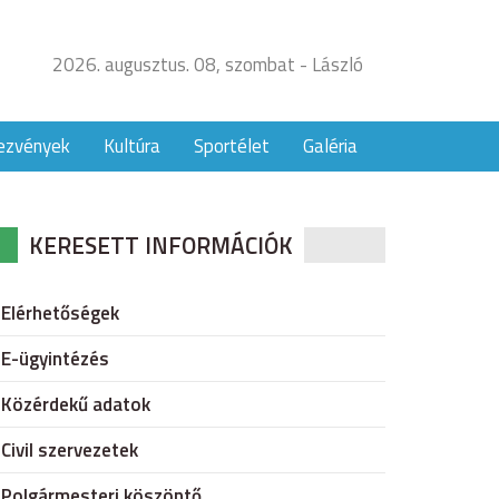
2026. augusztus. 08, szombat - László
ezvények
Kultúra
Sportélet
Galéria
KERESETT INFORMÁCIÓK
Elérhetőségek
E-ügyintézés
Közérdekű adatok
Civil szervezetek
Polgármesteri köszöntő