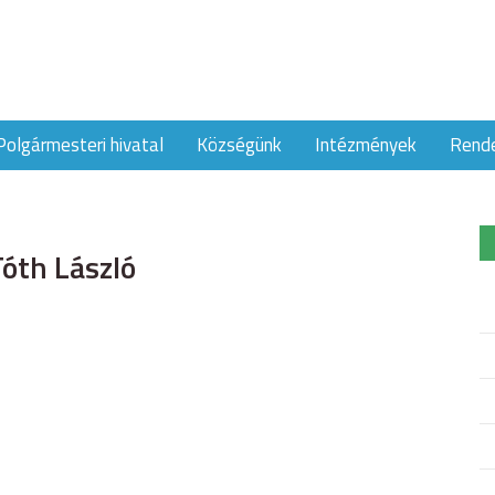
Polgármesteri hivatal
Községünk
Intézmények
Rend
óth László