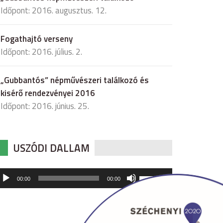
Időpont: 2016. augusztus. 12.
Fogathajtó verseny
Időpont: 2016. július. 2.
„Gubbantós” népművészeri találkozó és
kisérő rendezvényei 2016
Időpont: 2016. június. 25.
USZÓDI DALLAM
udió
A
00:00
00:00
hangerő
játszó
növeléséhez,
illetőleg
csökkentéséhez
a