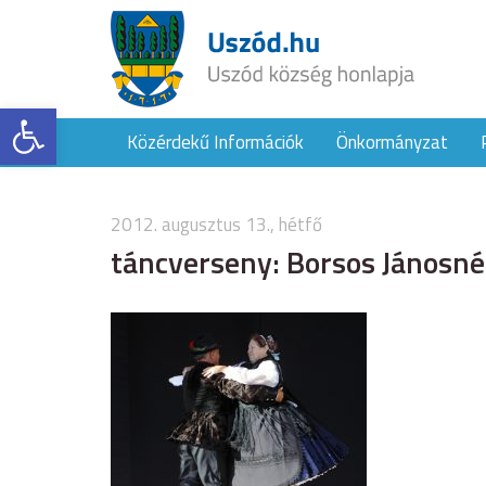
Eszköztár megnyitása
Közérdekű Információk
Önkormányzat
2012. augusztus 13., hétfő
táncverseny: Borsos Jánosné