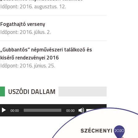
Időpont: 2016. augusztus. 12.
Fogathajtó verseny
Időpont: 2016. július. 2.
„Gubbantós” népművészeri találkozó és
kisérő rendezvényei 2016
Időpont: 2016. június. 25.
USZÓDI DALLAM
udió
A
00:00
00:00
hangerő
játszó
növeléséhez,
illetőleg
csökkentéséhez
a