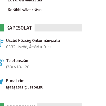
2026. évi választás
Korábbi választások
KAPCSOLAT
Uszód Község Önkormányzata
6332 Uszód, Árpád u. 9. sz
Telefonszám
(78) 418-126
E-mail cím
igazgatas@uszod.hu