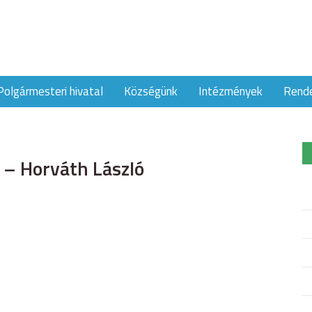
Polgármesteri hivatal
Községünk
Intézmények
Rend
 – Horváth László