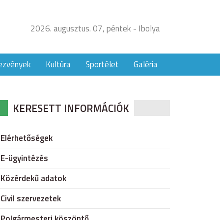
2026. augusztus. 07, péntek - Ibolya
ezvények
Kultúra
Sportélet
Galéria
KERESETT INFORMÁCIÓK
Elérhetőségek
E-ügyintézés
Közérdekű adatok
Civil szervezetek
Polgármesteri köszöntő