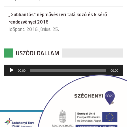
„Gubbantós” népművészeri találkozó és kisérő
rendezvényei 2016
Időpont: 2016. június. 25.
USZÓDI DALLAM
Audió
00:00
00:00
lejátszó
Copyright © 2026 uszod.hu Minden jog fenntartva. •