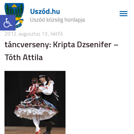
Eszköztár megnyitása
2012. augusztus 13., hétfő
táncverseny: Kripta Dzsenifer –
Tóth Attila