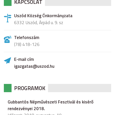
KAPCSOLAT
Uszód Község Önkormányzata
6332 Uszód, Árpád u. 9. sz
Telefonszám
(78) 418-126
E-mail cím
igazgatas@uszod.hu
PROGRAMOK
Gubbantós Népművészeti Fesztivál és kisérő
rendezvényei 2018.