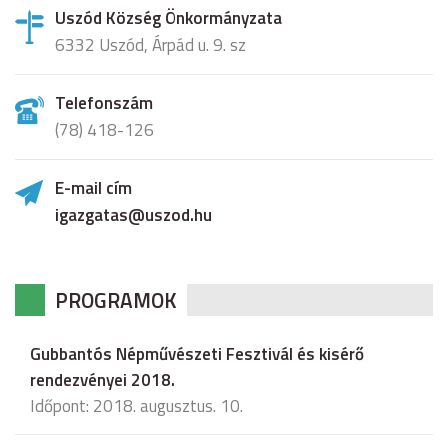
Uszód Község Önkormányzata
6332 Uszód, Árpád u. 9. sz
Telefonszám
(78) 418-126
E-mail cím
igazgatas@uszod.hu
PROGRAMOK
Gubbantós Népművészeti Fesztivál és kisérő
rendezvényei 2018.
Időpont: 2018. augusztus. 10.