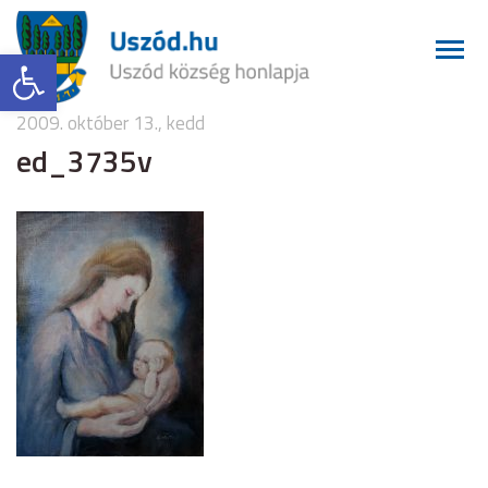
Eszköztár megnyitása
2009. október 13., kedd
ed_3735v