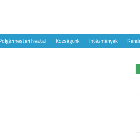
Polgármesteri hivatal
Községünk
Intézmények
Rend