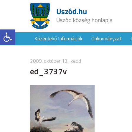
Eszköztár megnyitása
Közérdekű Információk
Önkormányzat
2009. október 13., kedd
ed_3737v