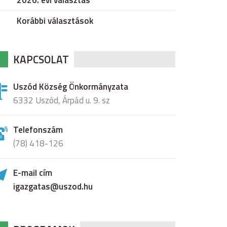
2026. évi választás
Korábbi választások
KAPCSOLAT
Uszód Község Önkormányzata
6332 Uszód, Árpád u. 9. sz
Telefonszám
(78) 418-126
E-mail cím
igazgatas@uszod.hu