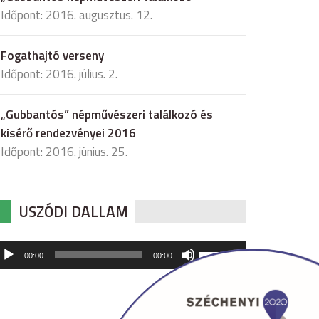
Időpont: 2016. augusztus. 12.
Fogathajtó verseny
Időpont: 2016. július. 2.
„Gubbantós” népművészeri találkozó és
kisérő rendezvényei 2016
Időpont: 2016. június. 25.
USZÓDI DALLAM
udió
A
00:00
00:00
hangerő
játszó
növeléséhez,
illetőleg
csökkentéséhez
a