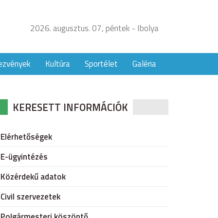
2026. augusztus. 07, péntek - Ibolya
ezvények
Kultúra
Sportélet
Galéria
KERESETT INFORMÁCIÓK
Elérhetőségek
E-ügyintézés
Közérdekű adatok
Civil szervezetek
Polgármesteri köszöntő