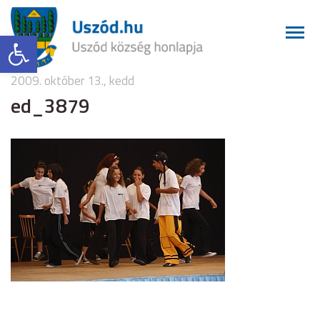
Eszköztár megnyitása
2009. október 13., kedd
ed_3879