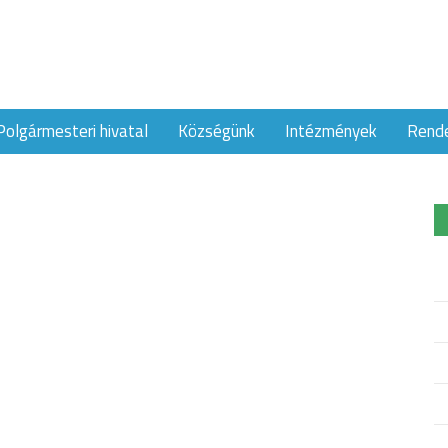
Polgármesteri hivatal
Községünk
Intézmények
Rend