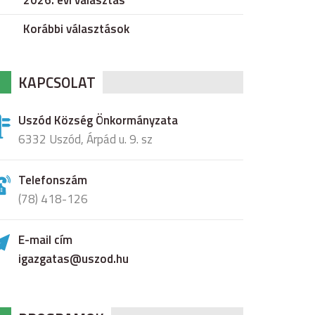
2026. évi választás
Korábbi választások
KAPCSOLAT
Uszód Község Önkormányzata
6332 Uszód, Árpád u. 9. sz
Telefonszám
(78) 418-126
E-mail cím
igazgatas@uszod.hu