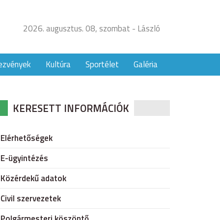
2026. augusztus. 08, szombat - László
ezvények
Kultúra
Sportélet
Galéria
KERESETT INFORMÁCIÓK
Elérhetőségek
E-ügyintézés
Közérdekű adatok
Civil szervezetek
Polgármesteri köszöntő