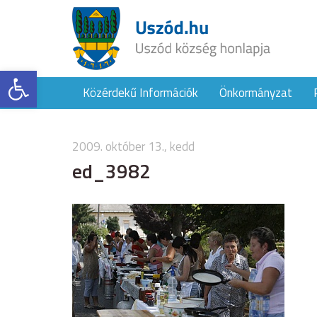
Eszköztár megnyitása
Közérdekű Információk
Önkormányzat
2009. október 13., kedd
ed_3982