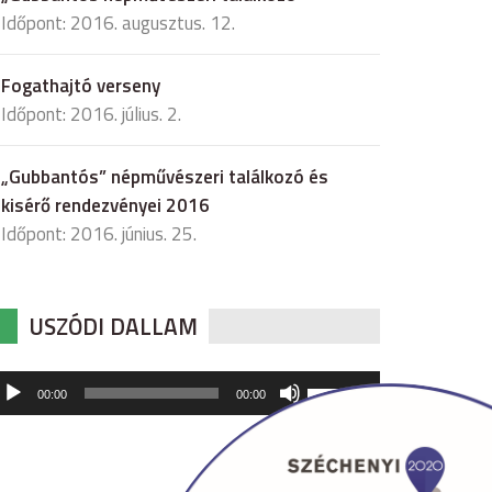
Időpont: 2016. augusztus. 12.
Fogathajtó verseny
Időpont: 2016. július. 2.
„Gubbantós” népművészeri találkozó és
kisérő rendezvényei 2016
Időpont: 2016. június. 25.
USZÓDI DALLAM
udió
A
00:00
00:00
hangerő
játszó
növeléséhez,
illetőleg
csökkentéséhez
a