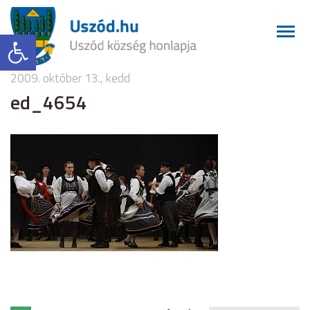
Eszköztár megnyitása
2009. október 13., kedd
ed_4654