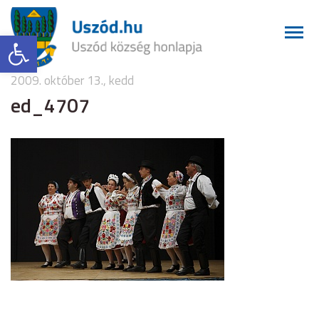
Eszköztár megnyitása
2009. október 13., kedd
ed_4707