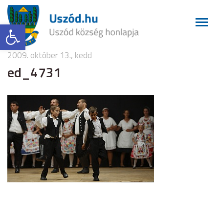
Eszköztár megnyitása
2009. október 13., kedd
ed_4731