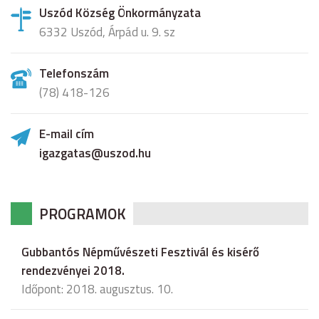
Uszód Község Önkormányzata
6332 Uszód, Árpád u. 9. sz
Telefonszám
(78) 418-126
E-mail cím
igazgatas@uszod.hu
PROGRAMOK
Gubbantós Népművészeti Fesztivál és kisérő
rendezvényei 2018.
Időpont: 2018. augusztus. 10.