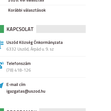
2026. évi választás
Korábbi választások
KAPCSOLAT
Uszód Község Önkormányzata
6332 Uszód, Árpád u. 9. sz
Telefonszám
(78) 418-126
E-mail cím
igazgatas@uszod.hu