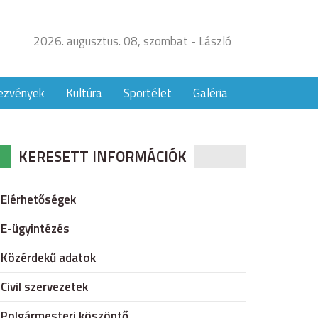
2026. augusztus. 08, szombat - László
ezvények
Kultúra
Sportélet
Galéria
KERESETT INFORMÁCIÓK
Elérhetőségek
E-ügyintézés
Közérdekű adatok
Civil szervezetek
Polgármesteri köszöntő