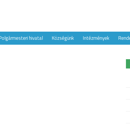
Polgármesteri hivatal
Községünk
Intézmények
Rend