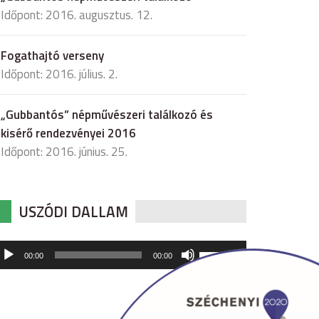
Időpont: 2016. augusztus. 12.
Fogathajtó verseny
Időpont: 2016. július. 2.
„Gubbantós” népművészeri találkozó és
kisérő rendezvényei 2016
Időpont: 2016. június. 25.
USZÓDI DALLAM
udió
A
00:00
00:00
hangerő
játszó
növeléséhez,
illetőleg
csökkentéséhez
a