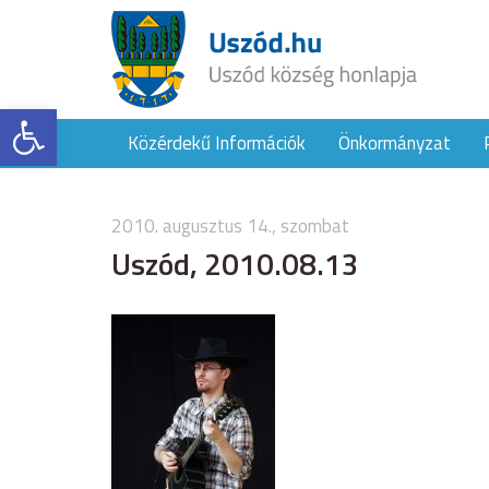
Eszköztár megnyitása
Közérdekű Információk
Önkormányzat
2010. augusztus 14., szombat
Uszód, 2010.08.13