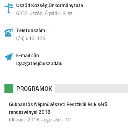
Uszód Község Önkormányzata
6332 Uszód, Árpád u. 9. sz
Telefonszám
(78) 418-126
E-mail cím
igazgatas@uszod.hu
PROGRAMOK
Gubbantós Népművészeti Fesztivál és kisérő
rendezvényei 2018.
Időpont: 2018. augusztus. 10.