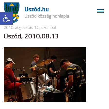
Eszköztár megnyitása
2010. augusztus 14., szombat
Uszód, 2010.08.13