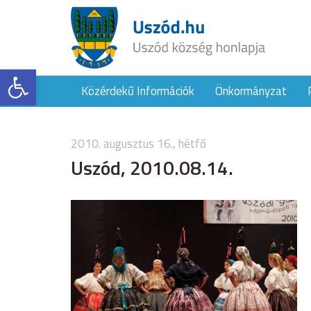
Eszköztár megnyitása
Közérdekű Információk
Önkormányzat
2010. augusztus 16., hétfő
Uszód, 2010.08.14.