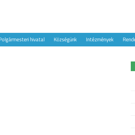
Polgármesteri hivatal
Községünk
Intézmények
Rend