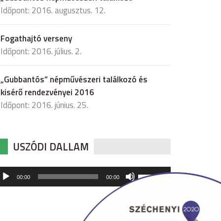
Időpont: 2016. augusztus. 12.
Fogathajtó verseny
Időpont: 2016. július. 2.
„Gubbantós” népművészeri találkozó és
kisérő rendezvényei 2016
Időpont: 2016. június. 25.
USZÓDI DALLAM
udió
A
00:00
00:00
hangerő
játszó
növeléséhez,
illetőleg
csökkentéséhez
a