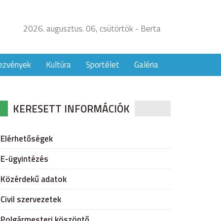
2026. augusztus. 06, csütörtök - Berta
ezvények
Kultúra
Sportélet
Galéria
KERESETT INFORMÁCIÓK
Elérhetőségek
E-ügyintézés
Közérdekű adatok
Civil szervezetek
Polgármesteri köszöntő