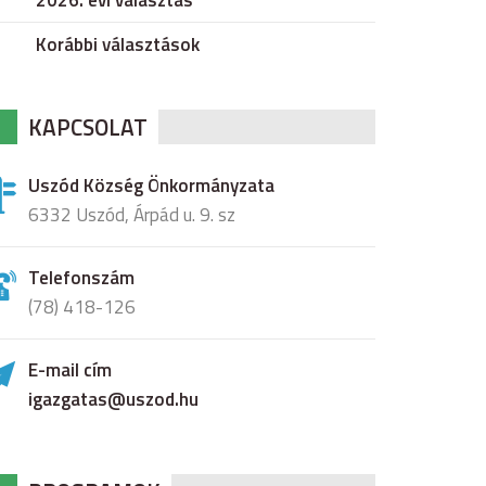
2026. évi választás
Korábbi választások
KAPCSOLAT
Uszód Község Önkormányzata
6332 Uszód, Árpád u. 9. sz
Telefonszám
(78) 418-126
E-mail cím
igazgatas@uszod.hu