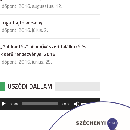
Időpont: 2016. augusztus. 12.
Fogathajtó verseny
Időpont: 2016. július. 2.
„Gubbantós” népművészeri találkozó és
kisérő rendezvényei 2016
Időpont: 2016. június. 25.
USZÓDI DALLAM
udió
A
00:00
00:00
hangerő
játszó
növeléséhez,
illetőleg
csökkentéséhez
a