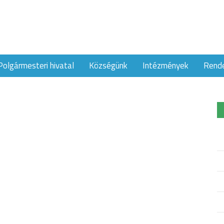
Polgármesteri hivatal
Községünk
Intézmények
Rend