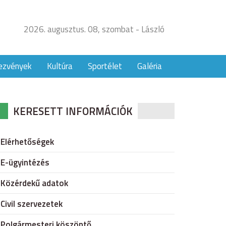
2026. augusztus. 08, szombat - László
ezvények
Kultúra
Sportélet
Galéria
KERESETT INFORMÁCIÓK
Elérhetőségek
E-ügyintézés
Közérdekű adatok
Civil szervezetek
Polgármesteri köszöntő