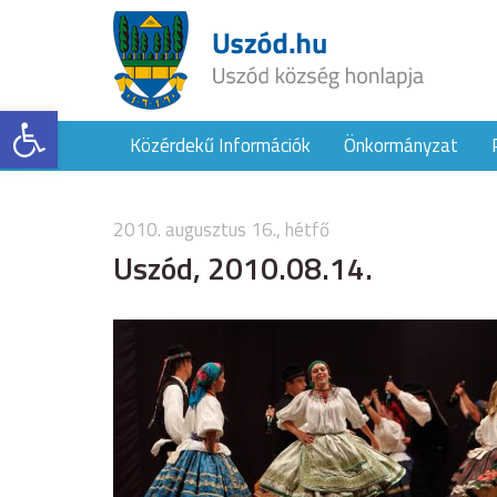
Eszköztár megnyitása
Közérdekű Információk
Önkormányzat
2010. augusztus 16., hétfő
Uszód, 2010.08.14.