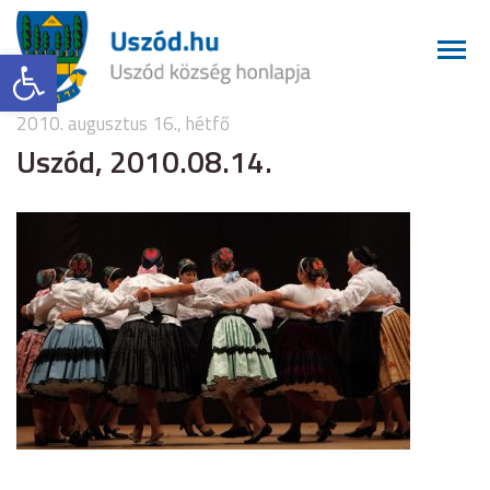
Eszköztár megnyitása
2010. augusztus 16., hétfő
Uszód, 2010.08.14.