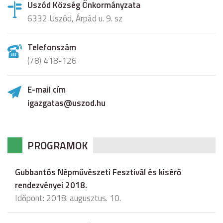
Uszód Község Önkormányzata
6332 Uszód, Árpád u. 9. sz
Telefonszám
(78) 418-126
E-mail cím
igazgatas@uszod.hu
PROGRAMOK
Gubbantós Népművészeti Fesztivál és kisérő
rendezvényei 2018.
Időpont: 2018. augusztus. 10.