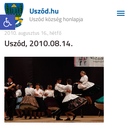
Eszköztár megnyitása
2010. augusztus 16., hétfő
Uszód, 2010.08.14.