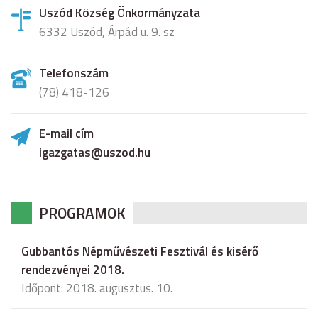
Uszód Község Önkormányzata
6332 Uszód, Árpád u. 9. sz
Telefonszám
(78) 418-126
E-mail cím
igazgatas@uszod.hu
PROGRAMOK
Gubbantós Népművészeti Fesztivál és kisérő
rendezvényei 2018.
Időpont: 2018. augusztus. 10.