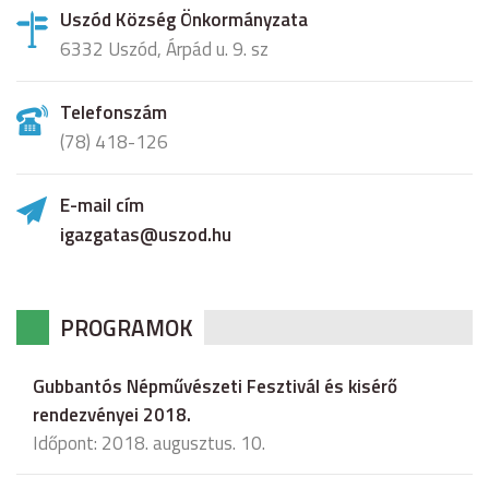
Uszód Község Önkormányzata
6332 Uszód, Árpád u. 9. sz
Telefonszám
(78) 418-126
E-mail cím
igazgatas@uszod.hu
PROGRAMOK
Gubbantós Népművészeti Fesztivál és kisérő
rendezvényei 2018.
Időpont: 2018. augusztus. 10.