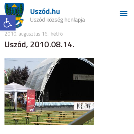
Eszköztár megnyitása
2010. augusztus 16., hétfő
Uszód, 2010.08.14.