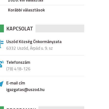
2026. évi választás
Korábbi választások
KAPCSOLAT
Uszód Község Önkormányzata
6332 Uszód, Árpád u. 9. sz
Telefonszám
(78) 418-126
E-mail cím
igazgatas@uszod.hu