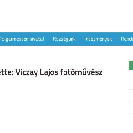
Polgármesteri hivatal
Községünk
Intézmények
Rend
tte: Viczay Lajos fotóművész