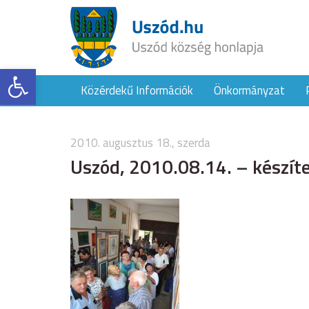
Eszköztár megnyitása
Közérdekű Információk
Önkormányzat
2010. augusztus 18., szerda
Uszód, 2010.08.14. – készíte