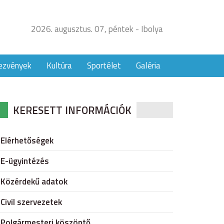
2026. augusztus. 07, péntek - Ibolya
ezvények
Kultúra
Sportélet
Galéria
KERESETT INFORMÁCIÓK
Elérhetőségek
E-ügyintézés
Közérdekű adatok
Civil szervezetek
Polgármesteri köszöntő