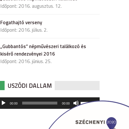
Időpont: 2016. augusztus. 12.
Fogathajtó verseny
Időpont: 2016. július. 2.
„Gubbantós” népművészeri találkozó és
kisérő rendezvényei 2016
Időpont: 2016. június. 25.
USZÓDI DALLAM
udió
A
00:00
00:00
hangerő
játszó
növeléséhez,
illetőleg
csökkentéséhez
a