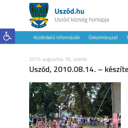
Eszköztár megnyitása
Közérdekű Információk
Önkormányzat
2010. augusztus 18., szerda
Uszód, 2010.08.14. – készíte