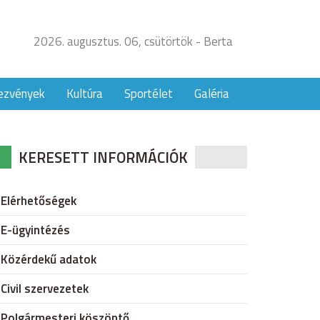
2026. augusztus. 06, csütörtök - Berta
ezvények
Kultúra
Sportélet
Galéria
KERESETT INFORMÁCIÓK
Elérhetőségek
E-ügyintézés
Közérdekű adatok
Civil szervezetek
Polgármesteri köszöntő