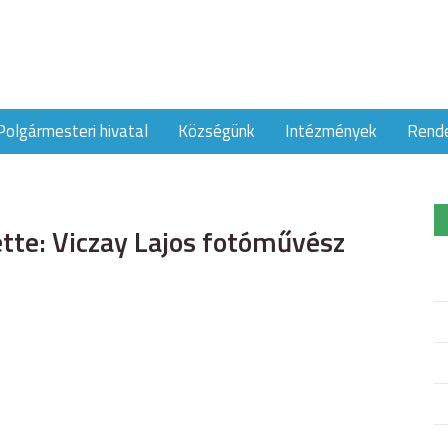
Polgármesteri hivatal
Községünk
Intézmények
Rend
tte: Viczay Lajos fotóművész