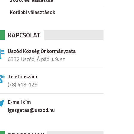
2026. évi választás
Korábbi választások
KAPCSOLAT
Uszód Község Önkormányzata
6332 Uszód, Árpád u. 9. sz
Telefonszám
(78) 418-126
E-mail cím
igazgatas@uszod.hu