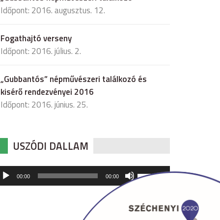
Időpont: 2016. augusztus. 12.
Fogathajtó verseny
Időpont: 2016. július. 2.
„Gubbantós” népművészeri találkozó és
kisérő rendezvényei 2016
Időpont: 2016. június. 25.
USZÓDI DALLAM
udió
A
00:00
00:00
hangerő
játszó
növeléséhez,
illetőleg
csökkentéséhez
a