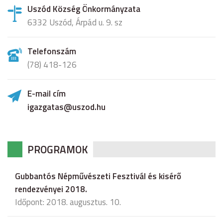
Uszód Község Önkormányzata
6332 Uszód, Árpád u. 9. sz
Telefonszám
(78) 418-126
E-mail cím
igazgatas@uszod.hu
PROGRAMOK
Gubbantós Népművészeti Fesztivál és kisérő
rendezvényei 2018.
Időpont: 2018. augusztus. 10.