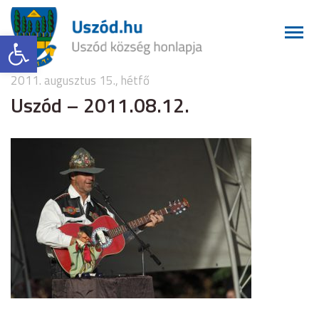
Eszköztár megnyitása
2011. augusztus 15., hétfő
Uszód – 2011.08.12.