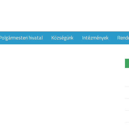
Polgármesteri hivatal
Községünk
Intézmények
Rend