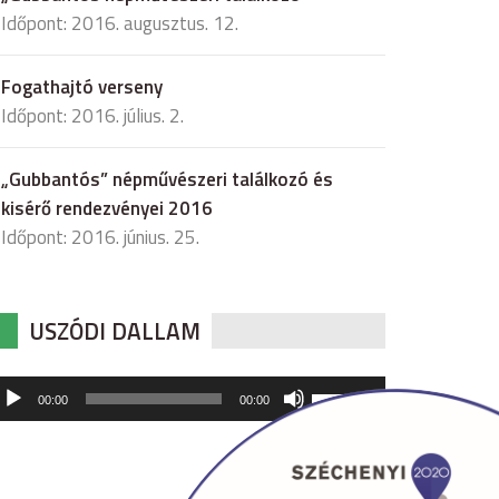
Időpont: 2016. augusztus. 12.
Fogathajtó verseny
Időpont: 2016. július. 2.
„Gubbantós” népművészeri találkozó és
kisérő rendezvényei 2016
Időpont: 2016. június. 25.
USZÓDI DALLAM
udió
A
00:00
00:00
hangerő
játszó
növeléséhez,
illetőleg
csökkentéséhez
a