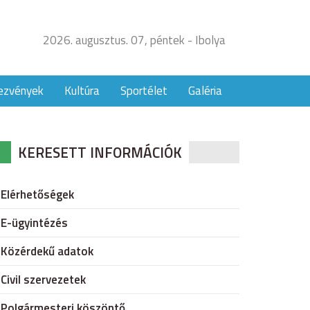
2026. augusztus. 07, péntek - Ibolya
ezvények
Kultúra
Sportélet
Galéria
KERESETT INFORMÁCIÓK
Elérhetőségek
E-ügyintézés
Közérdekű adatok
Civil szervezetek
Polgármesteri köszöntő