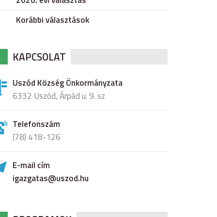
2026. évi választás
Korábbi választások
KAPCSOLAT
Uszód Község Önkormányzata
6332 Uszód, Árpád u. 9. sz
Telefonszám
(78) 418-126
E-mail cím
igazgatas@uszod.hu