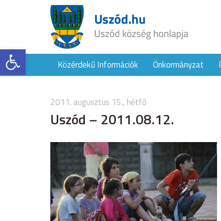
Eszköztár megnyitása
Közérdekű Információk
Önkormányzat
2011. augusztus 15., hétfő
Uszód – 2011.08.12.