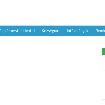
Polgármesteri hivatal
Községünk
Intézmények
Rend