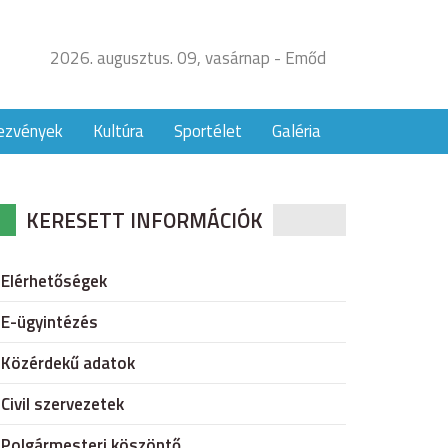
2026. augusztus. 09, vasárnap - Emőd
ezvények
Kultúra
Sportélet
Galéria
KERESETT INFORMÁCIÓK
Elérhetőségek
E-ügyintézés
Közérdekű adatok
Civil szervezetek
Polgármesteri köszöntő