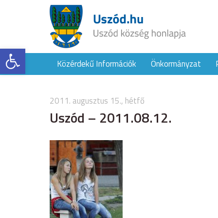
Eszköztár megnyitása
Közérdekű Információk
Önkormányzat
2011. augusztus 15., hétfő
Uszód – 2011.08.12.