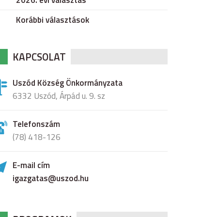
2026. évi választás
Korábbi választások
KAPCSOLAT
Uszód Község Önkormányzata
6332 Uszód, Árpád u. 9. sz
Telefonszám
(78) 418-126
E-mail cím
igazgatas@uszod.hu