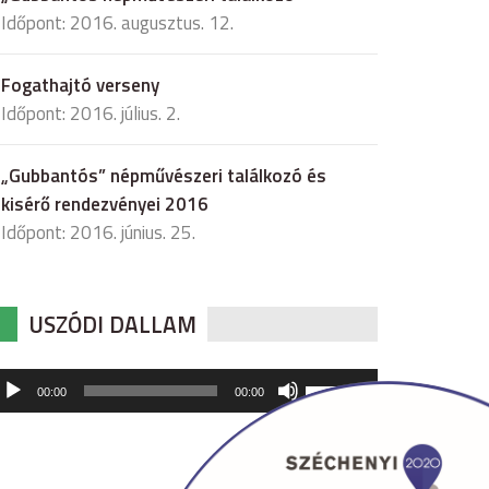
Időpont: 2016. augusztus. 12.
Fogathajtó verseny
Időpont: 2016. július. 2.
„Gubbantós” népművészeri találkozó és
kisérő rendezvényei 2016
Időpont: 2016. június. 25.
USZÓDI DALLAM
udió
A
00:00
00:00
hangerő
játszó
növeléséhez,
illetőleg
csökkentéséhez
a