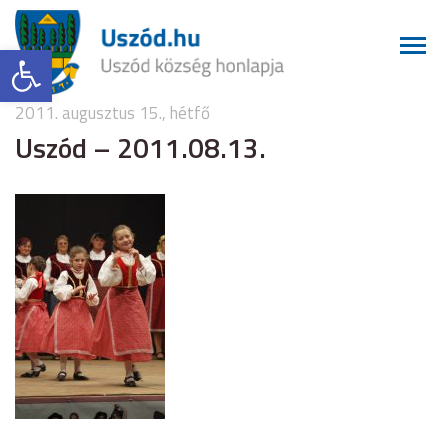
Eszköztár megnyitása
2011. augusztus 15., hétfő
Uszód – 2011.08.13.