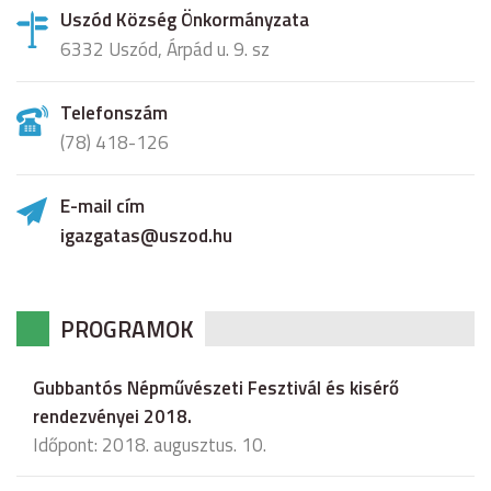
Uszód Község Önkormányzata
6332 Uszód, Árpád u. 9. sz
Telefonszám
(78) 418-126
E-mail cím
igazgatas@uszod.hu
PROGRAMOK
Gubbantós Népművészeti Fesztivál és kisérő
rendezvényei 2018.
Időpont: 2018. augusztus. 10.