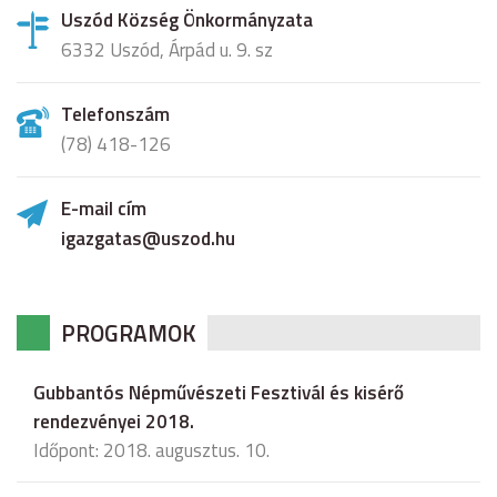
Uszód Község Önkormányzata
6332 Uszód, Árpád u. 9. sz
Telefonszám
(78) 418-126
E-mail cím
igazgatas@uszod.hu
PROGRAMOK
Gubbantós Népművészeti Fesztivál és kisérő
rendezvényei 2018.
Időpont: 2018. augusztus. 10.