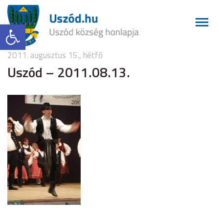
Eszköztár megnyitása
2011. augusztus 15., hétfő
Uszód – 2011.08.13.