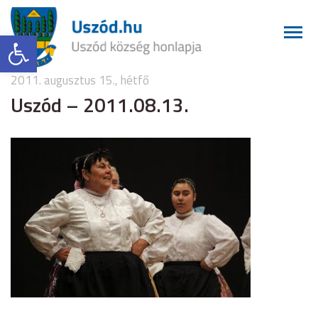
Eszköztár megnyitása
2011. augusztus 15., hétfő
Uszód – 2011.08.13.