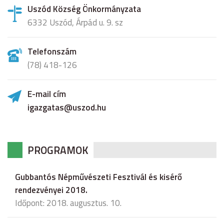
Uszód Község Önkormányzata
6332 Uszód, Árpád u. 9. sz
Telefonszám
(78) 418-126
E-mail cím
igazgatas@uszod.hu
PROGRAMOK
Gubbantós Népművészeti Fesztivál és kisérő
rendezvényei 2018.
Időpont: 2018. augusztus. 10.