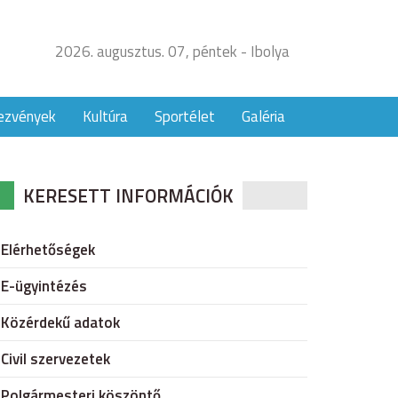
2026. augusztus. 07, péntek - Ibolya
ezvények
Kultúra
Sportélet
Galéria
KERESETT INFORMÁCIÓK
Elérhetőségek
E-ügyintézés
Közérdekű adatok
Civil szervezetek
Polgármesteri köszöntő