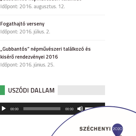
Időpont: 2016. augusztus. 12.
Fogathajtó verseny
Időpont: 2016. július. 2.
„Gubbantós” népművészeri találkozó és
kisérő rendezvényei 2016
Időpont: 2016. június. 25.
USZÓDI DALLAM
udió
A
00:00
00:00
hangerő
játszó
növeléséhez,
illetőleg
csökkentéséhez
a