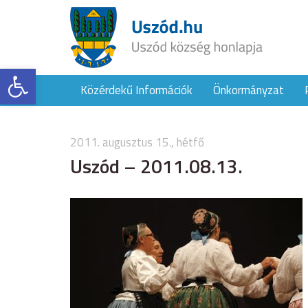
Eszköztár megnyitása
Közérdekű Információk
Önkormányzat
2011. augusztus 15., hétfő
Uszód – 2011.08.13.