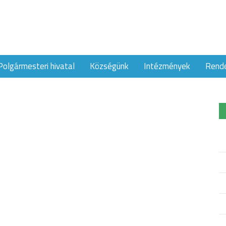
Polgármesteri hivatal
Községünk
Intézmények
Rend