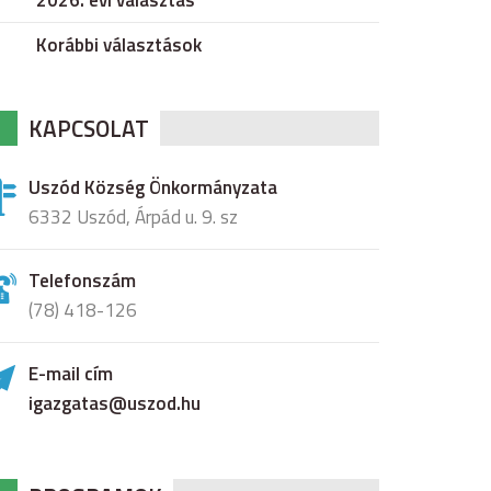
2026. évi választás
Korábbi választások
KAPCSOLAT
Uszód Község Önkormányzata
6332 Uszód, Árpád u. 9. sz
Telefonszám
(78) 418-126
E-mail cím
igazgatas@uszod.hu