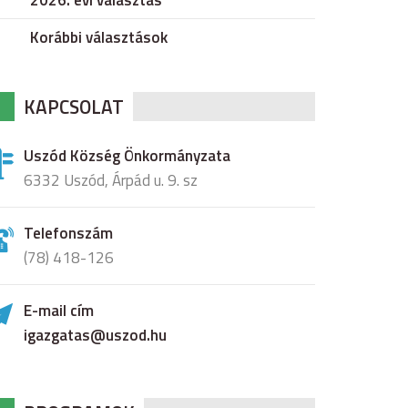
2026. évi választás
Korábbi választások
KAPCSOLAT
Uszód Község Önkormányzata
6332 Uszód, Árpád u. 9. sz
Telefonszám
(78) 418-126
E-mail cím
igazgatas@uszod.hu