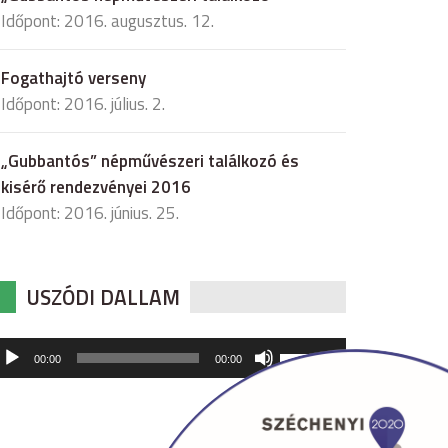
Időpont: 2016. augusztus. 12.
Fogathajtó verseny
Időpont: 2016. július. 2.
„Gubbantós” népművészeri találkozó és
kisérő rendezvényei 2016
Időpont: 2016. június. 25.
USZÓDI DALLAM
udió
A
00:00
00:00
hangerő
játszó
növeléséhez,
illetőleg
csökkentéséhez
a