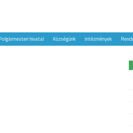
Polgármesteri hivatal
Községünk
Intézmények
Rend