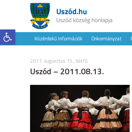
Eszköztár megnyitása
Közérdekű Információk
Önkormányzat
2011. augusztus 15., hétfő
Uszód – 2011.08.13.