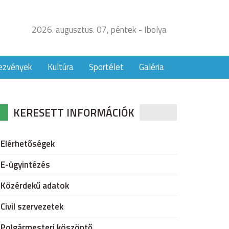
2026. augusztus. 07, péntek - Ibolya
ezvények
Kultúra
Sportélet
Galéria
KERESETT INFORMÁCIÓK
Elérhetőségek
E-ügyintézés
Közérdekű adatok
Civil szervezetek
Polgármesteri köszöntő