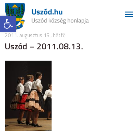
Eszköztár megnyitása
2011. augusztus 15., hétfő
Uszód – 2011.08.13.