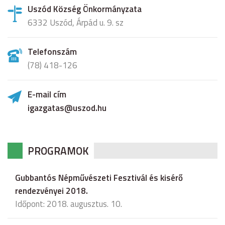
Uszód Község Önkormányzata
6332 Uszód, Árpád u. 9. sz
Telefonszám
(78) 418-126
E-mail cím
igazgatas@uszod.hu
PROGRAMOK
Gubbantós Népművészeti Fesztivál és kisérő
rendezvényei 2018.
Időpont: 2018. augusztus. 10.