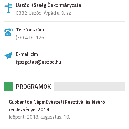
Uszód Község Önkormányzata
6332 Uszód, Árpád u. 9. sz
Telefonszám
(78) 418-126
E-mail cím
igazgatas@uszod.hu
PROGRAMOK
Gubbantós Népművészeti Fesztivál és kisérő
rendezvényei 2018.
Időpont: 2018. augusztus. 10.