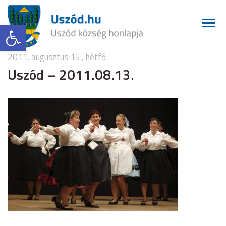
Eszköztár megnyitása
2011. augusztus 15., hétfő
Uszód – 2011.08.13.