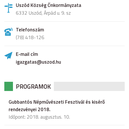
Uszód Község Önkormányzata
6332 Uszód, Árpád u. 9. sz
Telefonszám
(78) 418-126
E-mail cím
igazgatas@uszod.hu
PROGRAMOK
Gubbantós Népművészeti Fesztivál és kisérő
rendezvényei 2018.
Időpont: 2018. augusztus. 10.