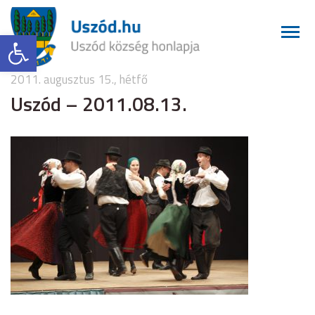
Eszköztár megnyitása
2011. augusztus 15., hétfő
Uszód – 2011.08.13.