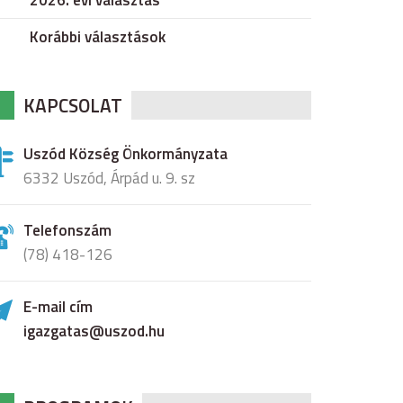
2026. évi választás
Korábbi választások
KAPCSOLAT
Uszód Község Önkormányzata
6332 Uszód, Árpád u. 9. sz
Telefonszám
(78) 418-126
E-mail cím
igazgatas@uszod.hu