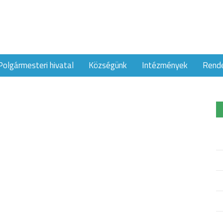
Polgármesteri hivatal
Községünk
Intézmények
Rend