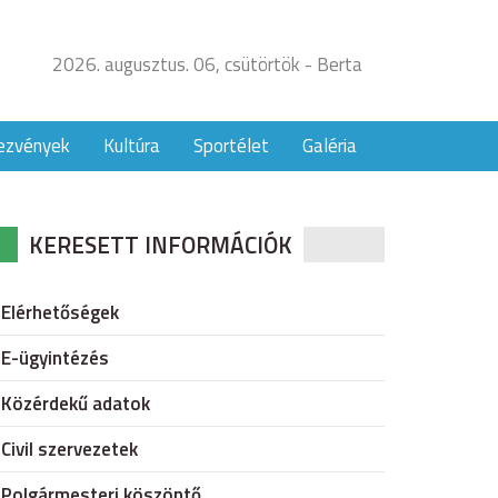
2026. augusztus. 06, csütörtök - Berta
ezvények
Kultúra
Sportélet
Galéria
KERESETT INFORMÁCIÓK
Elérhetőségek
E-ügyintézés
Közérdekű adatok
Civil szervezetek
Polgármesteri köszöntő