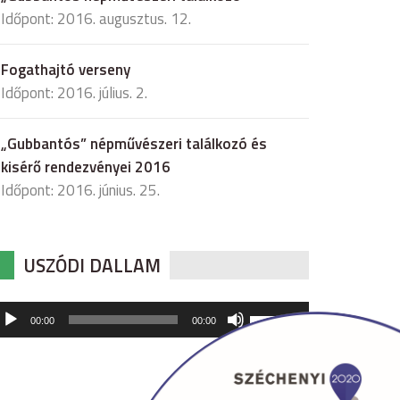
Időpont: 2016. augusztus. 12.
Fogathajtó verseny
Időpont: 2016. július. 2.
„Gubbantós” népművészeri találkozó és
kisérő rendezvényei 2016
Időpont: 2016. június. 25.
USZÓDI DALLAM
udió
A
00:00
00:00
hangerő
játszó
növeléséhez,
illetőleg
csökkentéséhez
a