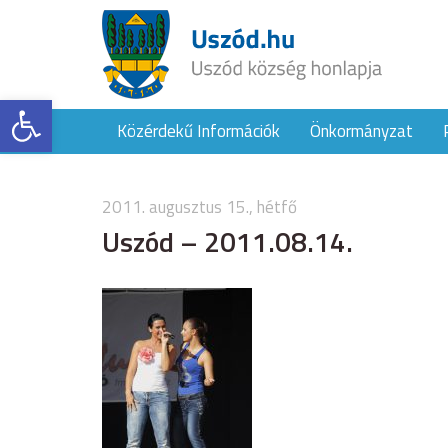
Eszköztár megnyitása
Közérdekű Információk
Önkormányzat
2011. augusztus 15., hétfő
Uszód – 2011.08.14.