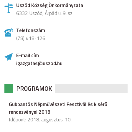
Uszód Község Önkormányzata
6332 Uszód, Árpád u. 9. sz
Telefonszám
(78) 418-126
E-mail cím
igazgatas@uszod.hu
PROGRAMOK
Gubbantós Népművészeti Fesztivál és kisérő
rendezvényei 2018.
Időpont: 2018. augusztus. 10.