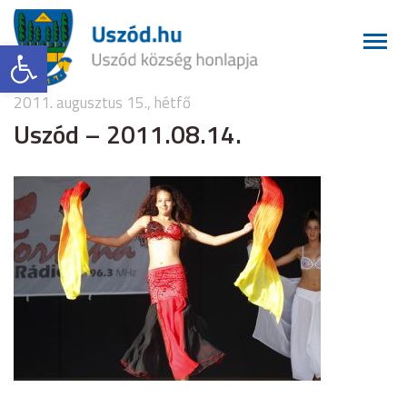
Eszköztár megnyitása
2011. augusztus 15., hétfő
Uszód – 2011.08.14.