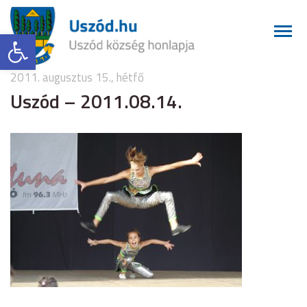
Eszköztár megnyitása
2011. augusztus 15., hétfő
Uszód – 2011.08.14.