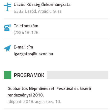
Uszód Község Önkormányzata
6332 Uszód, Árpád u. 9. sz
Telefonszám
(78) 418-126
E-mail cím
igazgatas@uszod.hu
PROGRAMOK
Gubbantós Népművészeti Fesztivál és kisérő
rendezvényei 2018.
Időpont: 2018. augusztus. 10.