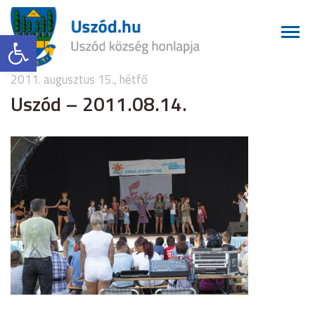
Eszköztár megnyitása
2011. augusztus 15., hétfő
Uszód – 2011.08.14.