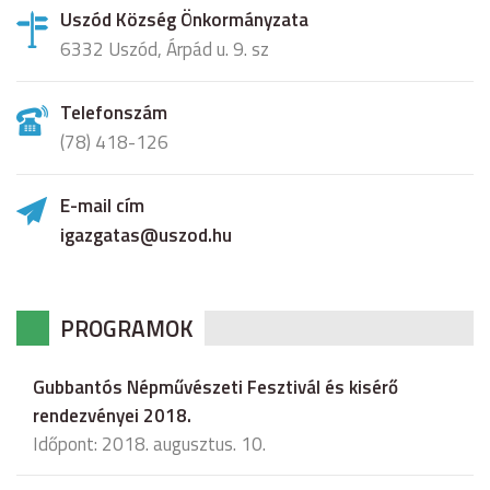
Uszód Község Önkormányzata
6332 Uszód, Árpád u. 9. sz
Telefonszám
(78) 418-126
E-mail cím
igazgatas@uszod.hu
PROGRAMOK
Gubbantós Népművészeti Fesztivál és kisérő
rendezvényei 2018.
Időpont: 2018. augusztus. 10.