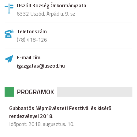
Uszód Község Önkormányzata
6332 Uszód, Árpád u. 9. sz
Telefonszám
(78) 418-126
E-mail cím
igazgatas@uszod.hu
PROGRAMOK
Gubbantós Népművészeti Fesztivál és kisérő
rendezvényei 2018.
Időpont: 2018. augusztus. 10.