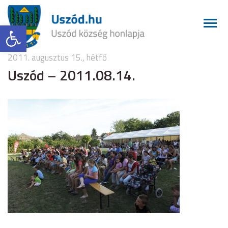
Eszköztár megnyitása
2011. augusztus 15., hétfő
Uszód – 2011.08.14.