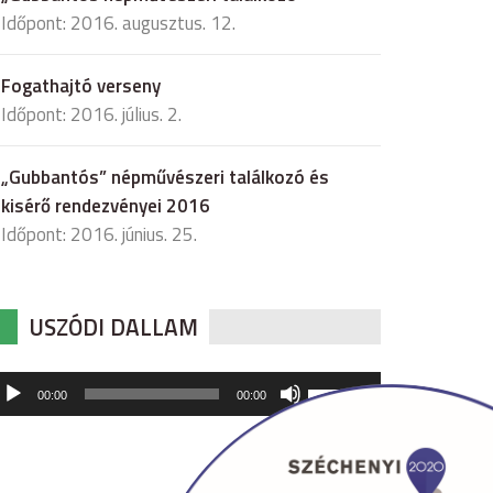
Időpont: 2016. augusztus. 12.
Fogathajtó verseny
Időpont: 2016. július. 2.
„Gubbantós” népművészeri találkozó és
kisérő rendezvényei 2016
Időpont: 2016. június. 25.
USZÓDI DALLAM
udió
A
00:00
00:00
hangerő
játszó
növeléséhez,
illetőleg
csökkentéséhez
a