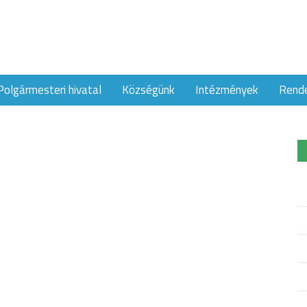
Polgármesteri hivatal
Községünk
Intézmények
Rend