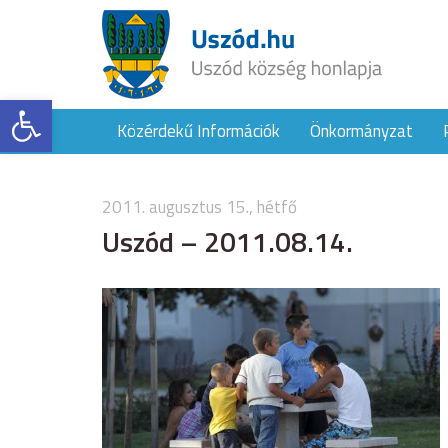
Eszköztár megnyitása
Közérdekű Információk
Önkormányzat
2011. augusztus 15., hétfő
Uszód – 2011.08.14.