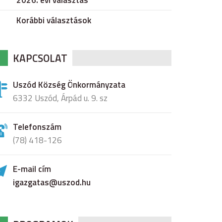
2026. évi választás
Korábbi választások
KAPCSOLAT
Uszód Község Önkormányzata
6332 Uszód, Árpád u. 9. sz
Telefonszám
(78) 418-126
E-mail cím
igazgatas@uszod.hu