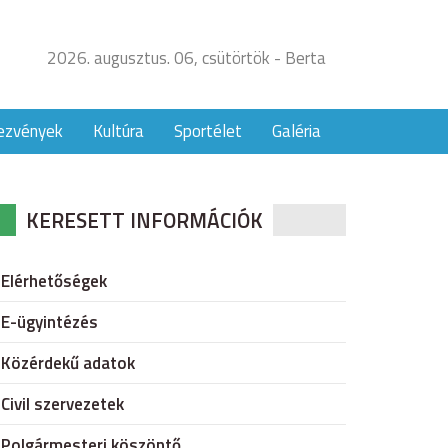
2026. augusztus. 06, csütörtök - Berta
ezvények
Kultúra
Sportélet
Galéria
KERESETT INFORMÁCIÓK
Elérhetőségek
E-ügyintézés
Közérdekű adatok
Civil szervezetek
Polgármesteri köszöntő