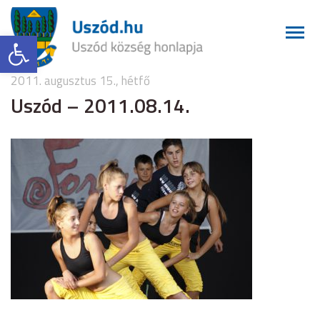
Eszköztár megnyitása
2011. augusztus 15., hétfő
Uszód – 2011.08.14.