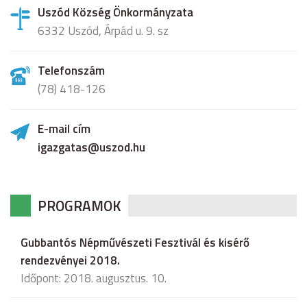
Uszód Község Önkormányzata
6332 Uszód, Árpád u. 9. sz
Telefonszám
(78) 418-126
E-mail cím
igazgatas@uszod.hu
PROGRAMOK
Gubbantós Népművészeti Fesztivál és kisérő
rendezvényei 2018.
Időpont: 2018. augusztus. 10.