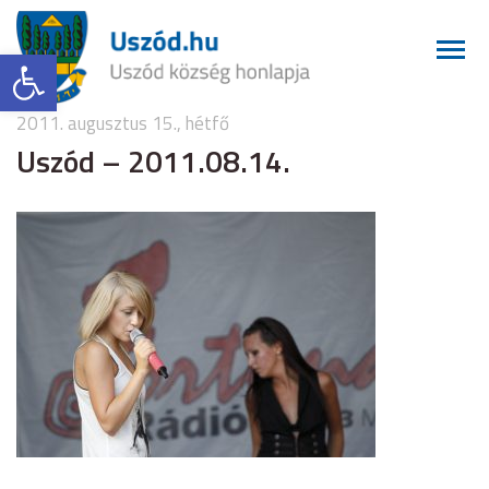
Eszköztár megnyitása
2011. augusztus 15., hétfő
Uszód – 2011.08.14.