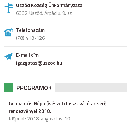
Uszód Község Önkormányzata
6332 Uszód, Árpád u. 9. sz
Telefonszám
(78) 418-126
E-mail cím
igazgatas@uszod.hu
PROGRAMOK
Gubbantós Népművészeti Fesztivál és kisérő
rendezvényei 2018.
Időpont: 2018. augusztus. 10.